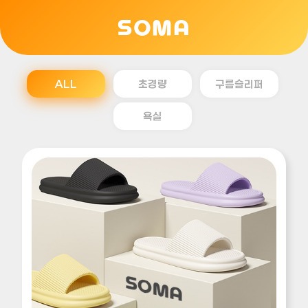
SOMA
ALL
초경량
구름슬리퍼
욕실